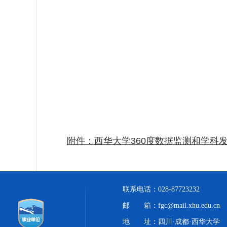
附件：西华大学360度数据监测和学科发
联系电话：028-87723232
邮 箱：fgc@mail.xhu.edu.cn
地 址：四川·成都·西华大学